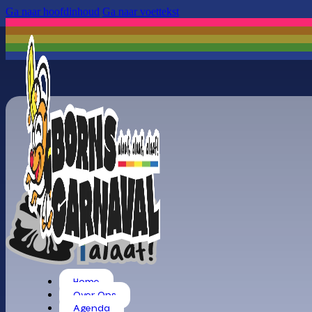
Ga naar hoofdinhoud
Ga naar voettekst
Home
Over Ons
Agenda