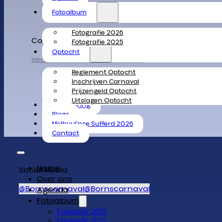
Fotoalbum
Fotografie 2026
Contact
Fotografie 2025
Optocht
secretaris@bornscarnaval.nl
Reglement Optocht
Inschrijven Carnaval
Prijzengeld Optocht
Uitslagen Optocht
Sponsoring
Blogs
Melbuul’nse Sufferd 2026
Contact
Home
Social Media
Over ons
@Bornscarnaval
@Bornscarnaval
Agenda
Fotoalbum
Fotografie 2026
Fotografie 2025