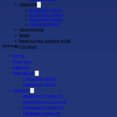
Optocht
Reglement Optocht
Inschrijven Carnaval
Prijzengeld Optocht
Uitslagen Optocht
Sponsoring
Blogs
Melbuul’nse Sufferd 2026
Sitemap
Contact
Home
Over ons
Agenda
Fotoalbum
Fotografie 2026
Fotografie 2025
Optocht
Reglement Optocht
Inschrijven Carnaval
Prijzengeld Optocht
Uitslagen Optocht