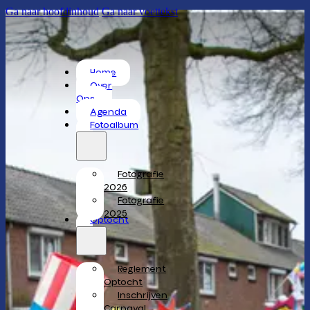
Ga naar hoofdinhoud
Ga naar voettekst
Home
Over
Ons
Agenda
Fotoalbum
Fotografie
2026
Fotografie
2025
Optocht
Reglement
Optocht
Inschrijven
Carnaval