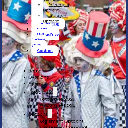
Prijzengeld
Optocht
Uitslagen
Optocht
Sponsoring
Blogs
Melbuul’nse
Sufferd
2026
Contact
Home
Over ons
Agenda
Fotoalbum
Fotografie 2026
Fotografie 2025
Optocht
Reglement Optocht
Inschrijven Carnaval