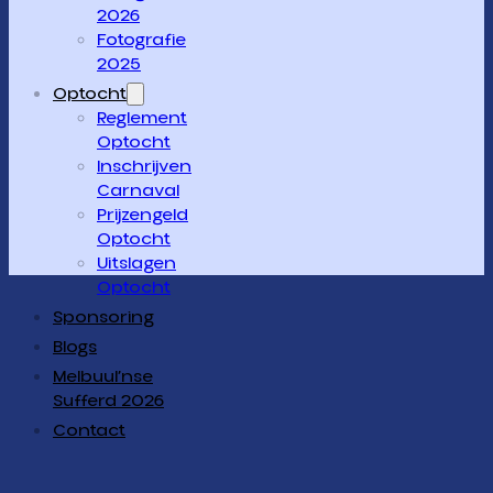
2026
Fotografie
2025
Optocht
Reglement
Optocht
Inschrijven
Carnaval
Prijzengeld
Optocht
Uitslagen
Optocht
Sponsoring
Blogs
Melbuul’nse
Sufferd 2026
Contact