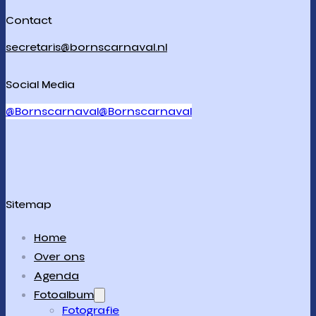
Contact
secretaris@bornscarnaval.nl
Social Media
@Bornscarnaval
@Bornscarnaval
Sitemap
Home
Over ons
Agenda
Fotoalbum
Fotografie